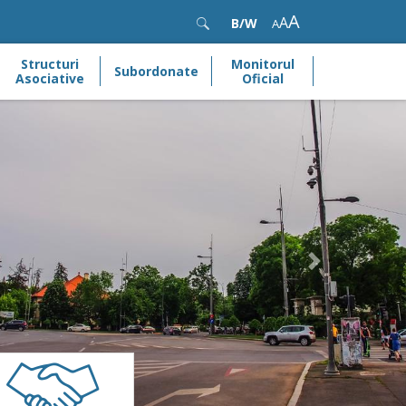
A
A
B/W
A
Structuri
Monitorul
Subordonate
Asociative
Oficial
Next