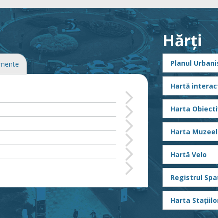
și
202
dis
Hărți
Jul 
20
Planul Urbani
imente
ur
ca
Hartă interact
202
ame
Harta Obiecti
Jul 
Harta Muzeel
20
și
Hartă Velo
202
dis
Registrul Spaț
Jul 
Harta Stațiilo
20
GE