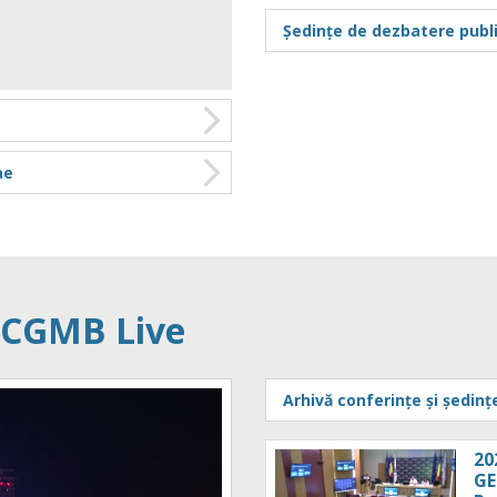
și
202
Ședințe de dezbatere publ
dis
Jul 
20
ur
ae
ca
202
ame
Jul 
20
e CGMB Live
și
202
dis
Arhivă conferințe și ședinț
Jul 
20
GE