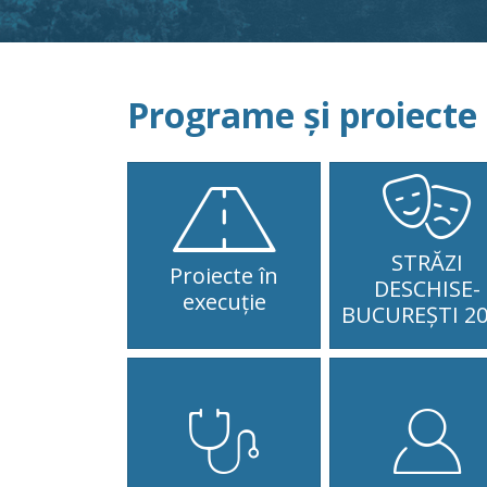
Programe și proiect
STRĂZI
Proiecte în
DESCHISE-
execuție
BUCUREȘTI 2