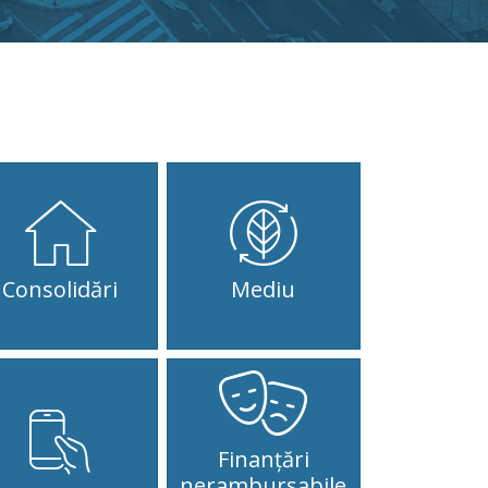
rtea II
26-07-29_10.00 ȘEDINȚA CONSILIULUI GENERAL AL
ICIPIULUI BUCUREȘTI - Partea II
[...]
29, 2026
26-07-29_10.00 ȘEDINȚA CONSILIULUI
NERAL AL MUNICIPIULUI BUCUREȘTI -
rtea I
26-07-29_10.00 ȘEDINȚA CONSILIULUI GENERAL AL
NICIPIULUI BUCUREȘTI - Partea I
[...]
29, 2026
Consolidări
Mediu
26-07-29_09.00 Ședința Comisiei pentru
ilități publice și salubritate din cadrul
GMB
6-07-29_09.00 Ședința Comisiei pentru utilități
lice și salubritate din cadrul CGMB
[...]
29, 2026
Finanțări
26-07-28_16.30 Ședința Comisiei juridică
nerambursabile