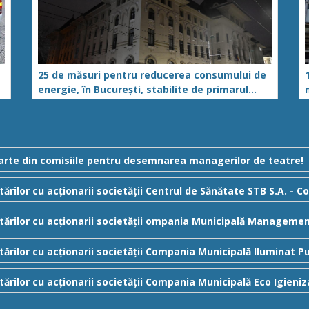
25 de măsuri pentru reducerea consumului de
energie, în București, stabilite de primarul
general Ciprian Ciucu, în contextul crizei
energetice
 parte din comisiile pentru desemnarea managerilor de teatre!
ărilor cu acționarii societății Centrul de Sănătate STB S.A. - 
tărilor cu acționarii societății ompania Municipală Management
tărilor cu acționarii societății Compania Municipală Iluminat P
tărilor cu acționarii societății Compania Municipală Eco Igieniz