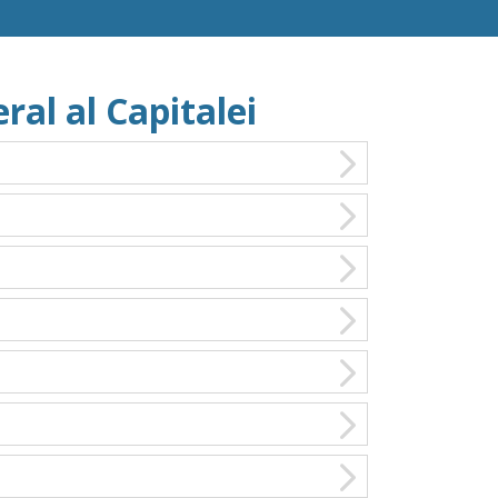
ral al Capitalei
26-07-29_10.00 ȘEDINȚA CONSILIULUI
NERAL AL MUNICIPIULUI BUCUREȘTI -
rtea I
26-07-29_10.00 ȘEDINȚA CONSILIULUI GENERAL AL
NICIPIULUI BUCUREȘTI - Partea I
[...]
29, 2026
26-07-29_09.00 Ședința Comisiei pentru
ilități publice și salubritate din cadrul
GMB
6-07-29_09.00 Ședința Comisiei pentru utilități
lice și salubritate din cadrul CGMB
[...]
29, 2026
26-07-28_16.30 Ședința Comisiei juridică