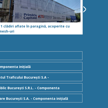
11 clădiri aflate în paragină, acoperite cu
Avansează
mesh-uri
Am intrat
Componenta inițială
ul Traficului București S.A -
ublic București S.R.L. - Componenta
are București S.A. - Componenta inițială