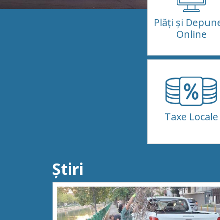
Plăţi şi Depun
Online
Taxe Locale
Știri