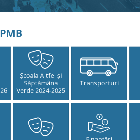
Pa
20
MUN
Jul 
e PMB
20
GE
Pa
20
MU
Jul 
Școala Altfel și
Săptămâna
Transporturi
20
026
Verde 2024-2025
ut
C
202
pub
Jul 
20
Finanțări