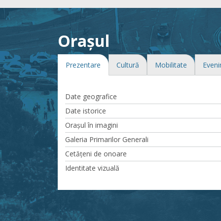
Orașul
Prezentare
Cultură
Mobilitate
Even
Date geografice
Date istorice
Oraşul în imagini
Galeria Primarilor Generali
Cetăţeni de onoare
Identitate vizuală