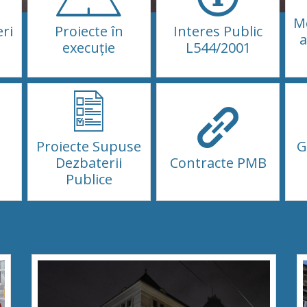
Mo
eri
Proiecte în
Interes Public
a
execuție
L544/2001
Proiecte Supuse
G
Dezbaterii
Contracte PMB
Publice