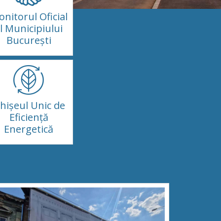
nitorul Oficial
l Municipiului
București
hișeul Unic de
Eficiență
Energetică