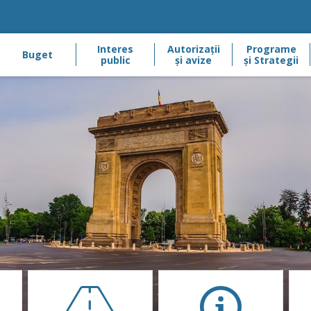
Interes
Autorizaţii
Programe
Buget
public
şi avize
și Strategii