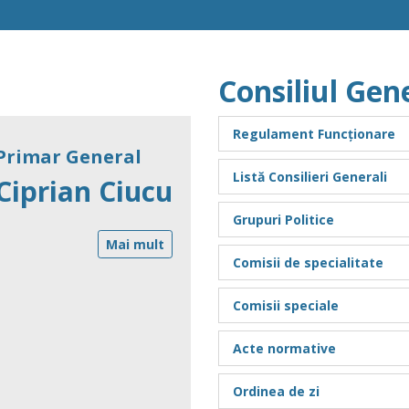
Consiliul Gene
20
GE
Regulament Funcționare
Pa
Primar General
20
Listă Consilieri Generali
Ciprian Ciucu
MU
Jul 
Grupuri Politice
Mai mult
20
Comisii de specialitate
ut
C
Comisii speciale
202
pub
Acte normative
Jul 
Ordinea de zi
20