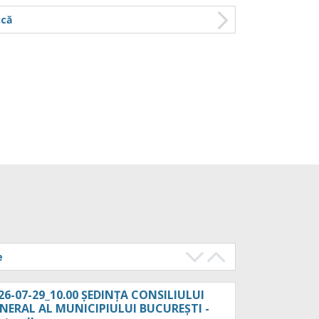
 de disciplină din cadrul CGMB
6-07-28_16.30 Ședința Comisiei juridică și de
ică
ciplină din cadrul CGMB
[...]
28, 2026
26-07-28_15.30 Ședința Comisiei de
banism și amenajarea teritoriului din
drul CGMB
6-07-28_15.30 Ședința Comisiei de urbanism și
najarea teritoriului din cadrul CGMB
[...]
28, 2026
26-07-28_14.00 Ședința Comisiei juridică
 de disciplină din cadrul CGMB
6-07-28_14.00 Ședința Comisiei juridică și de
ciplină din cadrul CGMB
[...]
e
28, 2026
26-07-29_10.00 ȘEDINȚA CONSILIULUI
NERAL AL MUNICIPIULUI BUCUREȘTI -