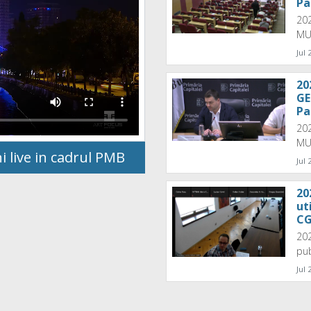
Pa
20
MUN
Jul 
20
GE
Pa
20
MU
live in cadrul PMB
Jul 
20
ut
C
202
pub
Jul 
20