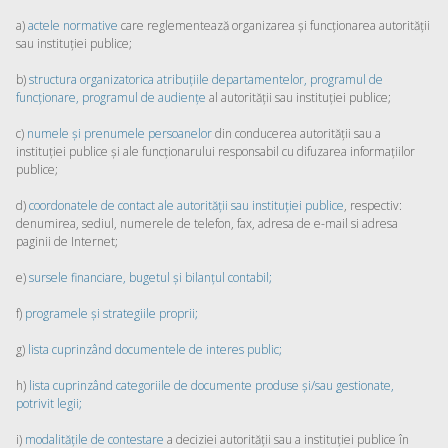
a)
actele normative
care reglementează organizarea și funcționarea autorității
sau instituției publice;
b)
structura organizatorica atribuțiile departamentelor, programul de
funcționare, programul de audiențe
al autorității sau instituției publice;
c)
numele și prenumele persoanelor
din conducerea autorității sau a
instituției publice și ale funcționarului responsabil cu difuzarea informațiilor
publice;
d)
coordonatele de contact ale autorității sau instituției publice
, respectiv:
denumirea, sediul, numerele de telefon, fax, adresa de e-mail si adresa
paginii de Internet;
e)
sursele financiare, bugetul și bilanțul contabil;
f)
programele și strategiile proprii;
g)
lista cuprinzând documentele de interes public;
h)
lista cuprinzând categoriile de documente produse și/sau gestionate,
potrivit legii;
i)
modalitățile de contestare
a deciziei autorității sau a instituției publice în