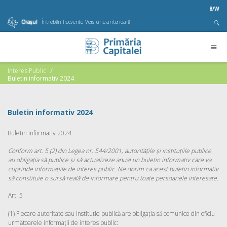
B/W
Orașul
Întrebări frecvente
Versiune anterioară
Interes Public
Buletin informativ 2024
Buletin informativ 2024
Buletin informativ 2024
Conform art. 5 (2) din Legea nr. 544/2001, autoritățile și instituțiile publice
au obligația să publice și să actualizeze anual un buletin informativ care va
cuprinde informațiile de interes public. Ne dorim ca acest buletin informativ
să constituie o sursă reală de informare pentru toate persoanele interesate.
Art. 5
(1) Fiecare autoritate sau instituție publică are obligația să comunice din oficiu
următoarele informații de interes public: