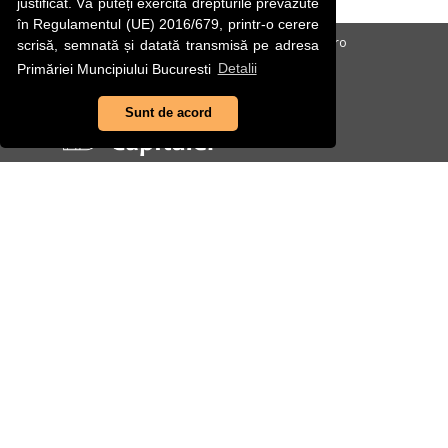
justificat. Vă puteți exercita drepturile prevăzute
în Regulamentul (UE) 2016/679, printr-o cerere
FiiPregatit.ro
NuTremurLaCutremur.ro
scrisă, semnată și datată transmisă pe adresa
Primăriei Muncipiului Bucuresti
Detalii
Sunt de acord
Adresă
B-dul Regina Elisabeta, Nr. 47, Sector 5, cod postal
050013, Bucuresti
Telefon dispecerat
(+4) 031.9898
Telefon Centrală
(+4) 021 305.55.55
(+4) 021 305.55.00
E-mail