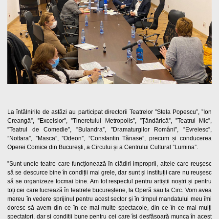
La întâlnirile de astăzi au participat directorii Teatrelor ”Stela Popescu”, ”Ion
Creangă”, ”Excelsior”, ”Tineretului Metropolis”, ”Țăndărică”, ”Teatrul Mic”,
”Teatrul de Comedie”, ”Bulandra”, ”Dramaturgilor Români”, ”Evreiesc”,
”Nottara”, ”Masca”, ”Odeon”, ”Constantin Tănase”, precum și conducerea
Operei Comice din București, a Circului și a Centrului Cultural ”Lumina”.
”Sunt unele teatre care funcționează în clădiri improprii, altele care reușesc
să se descurce bine în condiții mai grele, dar sunt și instituții care nu reușesc
să se organizeze tocmai bine. Am tot respectul pentru artiștii noștri și pentru
toți cei care lucrează în teatrele bucureștene, la Operă sau la Circ. Vom avea
mereu în vedere sprijinul pentru acest sector și în timpul mandatului meu îmi
doresc să avem din ce în ce mai multe spectacole, din ce în ce mai mulți
spectatori, dar și condiții bune pentru cei care își desfășoară munca în acest