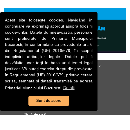
Acest site foloseşte cookies. Navigând în
continuare vă exprimaţi acordul asupra folosirii
cookie-urilor. Datele dumneavoastră personale
sunt prelucrate de Primaria Muncipiului
Bucuresti, în conformitate cu prevederile art. 6
din Regulamentul (UE) 2016/679, în scopul
indeplinirii atribuțiilor legale. Datele pot fi
dezvăluite unor terți în baza unui temei legal
FiiPregatit.ro
NuTremurLaCutremur.ro
justificat. Vă puteți exercita drepturile prevăzute
în Regulamentul (UE) 2016/679, printr-o cerere
scrisă, semnată și datată transmisă pe adresa
Primăriei Muncipiului Bucuresti
Detalii
Sunt de acord
Adresă
B-dul Regina Elisabeta, Nr. 47, Sector 5, cod postal
050013, Bucuresti