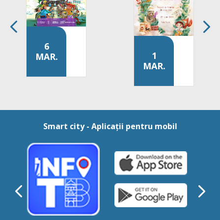
Cărțile prind viață la a patra ediție a Festivalu
6
l
1
MAR.
ură, muzică și creativitate
națională a Cititului Împreună Muzica și lectura, în dialog la Bibliotec
Primăvara î
a
MAR.
O
p
e
r
a
C
o
Smart city - Aplicații pentru mobil
m
i
c
ă
p
e
n
t
r
u