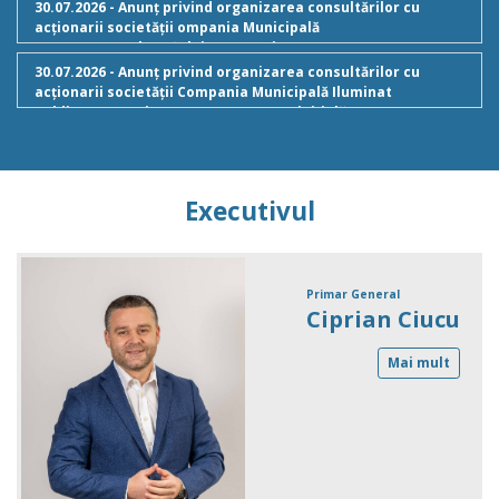
30.07.2026 - Anunț privind organizarea consultărilor cu
acționarii societății ompania Municipală
Managementul Traficului București S.A - Componenta
inițială
30.07.2026 - Anunț privind organizarea consultărilor cu
acționarii societății Compania Municipală Iluminat
Public București S.R.L. - Componenta inițială
Executivul
Primar General
Ciprian Ciucu
Mai mult