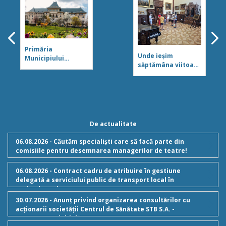
Primăria
Unde ieșim
Municipiului
săptămâna viitoare
București a împlinit
în București. Tur
162 de ani!
ghidat în zona
Icoanei pentru
copii, piese de
Shakespear la
Palatul Mogoșoaia
De actualitate
și un recital sub
Arcul de Triumf
06.08.2026 - Căutăm specialiști care să facă parte din
comisiile pentru desemnarea managerilor de teatre!
06.08.2026 - Contract cadru de atribuire în gestiune
delegată a serviciului public de transport local în
regim de taxi
30.07.2026 - Anunț privind organizarea consultărilor cu
acționarii societății Centrul de Sănătate STB S.A. -
Componenta inițială