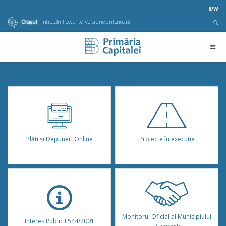
B/W
Orașul
Întrebări frecvente
Versiune anterioară
Plăţi şi Depuneri Online
Proiecte în execuție
Monitorul Oficial al Municipiului
Interes Public L544/2001