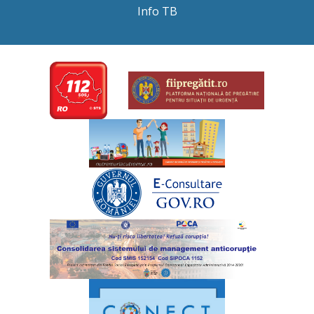
C
Info TB
o
p
i
i
,
î
n
p
e
r
i
o
a
d
a
6
–
2
2
m
a
r
t
i