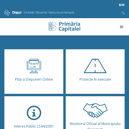
B/W
Orașul
Întrebări frecvente
Versiune anterioară
Plăţi şi Depuneri Online
Proiecte în execuție
Monitorul Oficial al Municipiului
Interes Public L544/2001