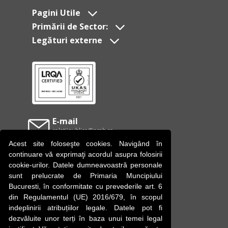
Pagini Utile
Primării de Sector:
Legături externe
E-mail
relatiipublice@pmb.ro
Acest site foloseşte cookies. Navigând în
Facebook
continuare vă exprimaţi acordul asupra folosirii
Primăria Municipiului Bucureşti
cookie-urilor. Datele dumneavoastră personale
sunt prelucrate de Primaria Muncipiului
YouTube
Bucuresti, în conformitate cu prevederile art. 6
Primăria Municipiului Bucureşti
din Regulamentul (UE) 2016/679, în scopul
indeplinirii atribuțiilor legale. Datele pot fi
Instagram
dezvăluite unor terți în baza unui temei legal
Primăria Municipiului Bucureşti