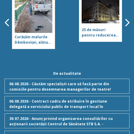
25 de măsuri
pentru reducerea
Curățăm malurile
consumului de
Dâmboviței, alături
energie, în
de asociația Act for
București, stabilite
Tomorrow
de primarul
general Ciprian
Ciucu, în contextul
crizei energetice
De actualitate
06.08.2026 - Căutăm specialiști care să facă parte din
comisiile pentru desemnarea managerilor de teatre!
06.08.2026 - Contract cadru de atribuire în gestiune
delegată a serviciului public de transport local în
regim de taxi
30.07.2026 - Anunț privind organizarea consultărilor cu
acționarii societății Centrul de Sănătate STB S.A. -
Componenta inițială