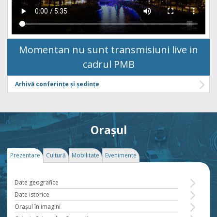
Momentan nu sunt transmisiuni live in
cadrul PMB
Arhivă conferințe și ședințe
Orașul
Prezentare
Cultură
Mobilitate
Evenimente
Date geografice
Date istorice
Oraşul în imagini