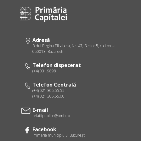
Adresă
B-dul Regina Elisabeta, Nr. 47, Sector 5, cod postal
050013, Bucuresti
Telefon dispecerat
(+4) 031.9898
Telefon Centrală
(+4) 021 305.55.55
(+4) 021 305.55.00
E-mail
relatiipublice@pmb.ro
Facebook
Primăria municipiului Bucureşti