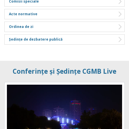
Comisii speciale
Acte normative
Ordinea de zi
Ședințe de dezbatere publică
Conferințe și Ședințe CGMB Live