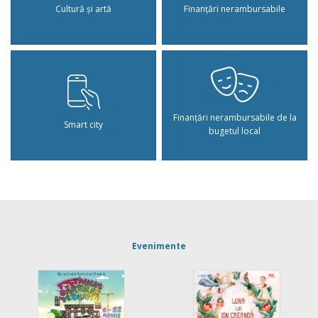
Cultură și artă
Finanțări nerambursabile
Finanțări nerambursabile de la
Smart city
bugetul local
Evenimente