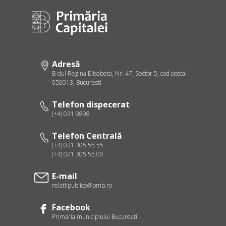
Adresă
B-dul Regina Elisabeta, Nr. 47, Sector 5, cod postal
050013, Bucuresti
Telefon dispecerat
(+4) 031.9898
Telefon Centrală
(+4) 021 305.55.55
(+4) 021 305.55.00
E-mail
relatiipublice@pmb.ro
Facebook
Primăria municipiului Bucureşti