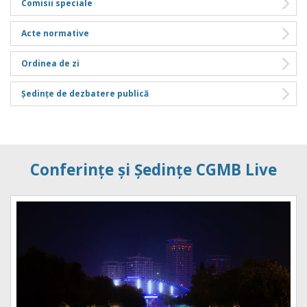
Comisii speciale
Acte normative
Ordinea de zi
Ședințe de dezbatere publică
Conferințe și Ședințe CGMB Live