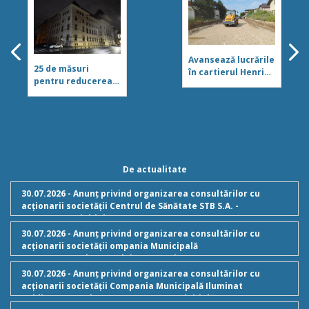
Avansează lucrările
25 de măsuri
în cartierul Henri
pentru reducerea
Coandă! Am intrat
consumului de
pe 13 din cele 34 de
energie, în
străzi
București, stabilite
de primarul
general Ciprian
Ciucu, în contextul
crizei energetice
De actualitate
30.07.2026 - Anunț privind organizarea consultărilor cu
acționarii societății Centrul de Sănătate STB S.A. -
Componenta inițială
30.07.2026 - Anunț privind organizarea consultărilor cu
acționarii societății ompania Municipală
Managementul Traficului București S.A - Componenta
inițială
30.07.2026 - Anunț privind organizarea consultărilor cu
acționarii societății Compania Municipală Iluminat
Public București S.R.L. - Componenta inițială