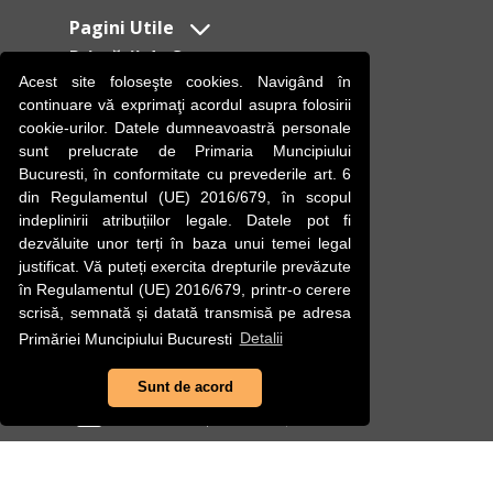
Pagini Utile
Primării de Sector:
Acest site foloseşte cookies. Navigând în
Legături externe
continuare vă exprimaţi acordul asupra folosirii
cookie-urilor. Datele dumneavoastră personale
sunt prelucrate de Primaria Muncipiului
Bucuresti, în conformitate cu prevederile art. 6
din Regulamentul (UE) 2016/679, în scopul
indeplinirii atribuțiilor legale. Datele pot fi
dezvăluite unor terți în baza unui temei legal
E-mail
justificat. Vă puteți exercita drepturile prevăzute
relatiipublice@pmb.ro
în Regulamentul (UE) 2016/679, printr-o cerere
scrisă, semnată și datată transmisă pe adresa
Facebook
Primăriei Muncipiului Bucuresti
Detalii
Primăria Municipiului Bucureşti
Sunt de acord
YouTube
Primăria Municipiului Bucureşti
Instagram
Primăria Municipiului Bucureşti