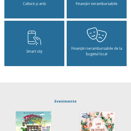
Cultură și artă
Finanțări nerambursabile
Finanțări nerambursabile de la
Smart city
bugetul local
Evenimente