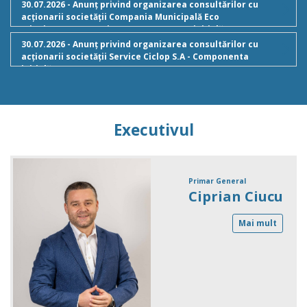
30.07.2026 - Anunț privind organizarea consultărilor cu
acționarii societății Compania Municipală Eco
Igienizare București S.A. - Componenta inițială
30.07.2026 - Anunț privind organizarea consultărilor cu
acționarii societății Service Ciclop S.A - Componenta
inițială
Executivul
Primar General
Ciprian Ciucu
Mai mult