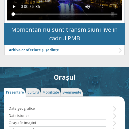
Momentan nu sunt transmisiuni live in
cadrul PMB
Arhivă conferințe și ședințe
Orașul
Prezentare
Cultură
Mobilitate
Evenimente
Date geografice
Date istorice
Oraşul în imagini