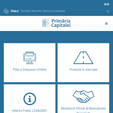
B/W
Orașul
Întrebări frecvente
Versiune anterioară
Plăţi şi Depuneri Online
Proiecte în execuție
Monitorul Oficial al Municipiului
Interes Public L544/2001